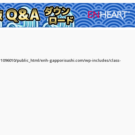
Q & A
ダウンロード
1096010/public_html/enh-gapporisushi.com/wp-includes/class-